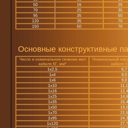
50
16
25
70
25
35
95
35
50
120
35
70
150
50
70
Основные конструктивные па
Число и номинальное сечение жил
Номинальный нар
кабеля КГ, мм²
кабеля К
1х2,5
6,7
1х4
8,0
1х6
9,0
1х10
11,
1х16
12,
1х25
14,
1х35
16,
1х50
19,
1х70
21,
1х95
24,
1х120
27,