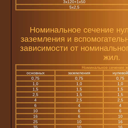
3х120+1х50
5х2,5
Номинальное сечение ну
заземления и вспомогательн
зависимости от номинально
жил.
Номинальное сечение ж
основных
заземления
нулевой
0,75
0,75
0,75
1,0
1,0
1,0
1,5
1,5
1,5
2,5
1,5
1,5
4
2,5
2,5
6
4
4
10
6
6
16
6
10
25
10
16
35
10
16