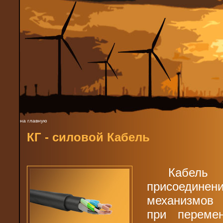
на главную
КГ - силовой Кабель
Кабель 
присоеди
механизмов 
при переме