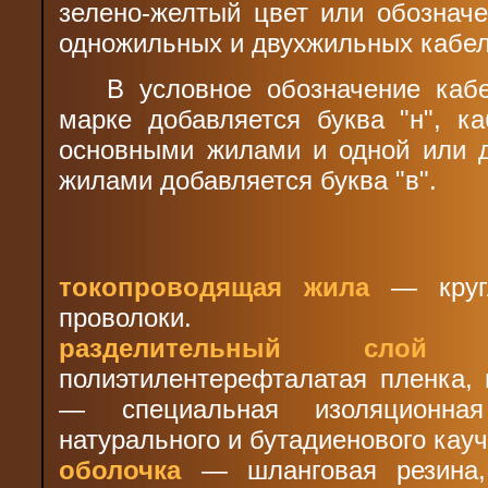
зелено-желтый цвет или обознач
одножильных и двухжильных кабел
В условное обозначение каб
марке добавляется буква "н", к
основными жилами и одной или 
жилами добавляется буква "в".
токопроводящая жила
— кругл
проволоки.
разделительный слой
— 
полиэтилентерефталатая пленка,
— специальная изоляционна
натурального и бутадиенового кауч
оболочка
— шланговая резина,