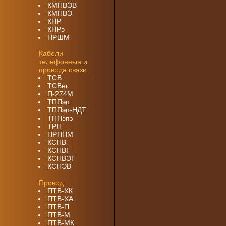
КМПВЭВ
КМПВЭ
КНР
КНРэ
НРШМ
Кабели
телефонные и
провода связи
ТСВ
ТСВнг
П-274М
ТППэп
ТППэп-НДТ
ТППэпз
ТРП
ПРППМ
КСПВ
КСПВГ
КСПВЭГ
КСПЭВ
Провод
ПТВ-ХК
ПТВ-ХА
ПТВ-П
ПТВ-М
ПТВ-МК