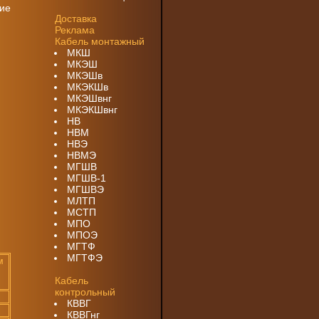
щие
Доставка
Реклама
Кабель монтажный
МКШ
МКЭШ
МКЭШв
МКЭКШв
МКЭШвнг
МКЭКШвнг
НВ
HВM
НВЭ
НВМЭ
МГШВ
MГШВ-1
МГШВЭ
МЛТП
МСТП
МПО
МПОЭ
МГТФ
МГТФЭ
м
Кабель
контрольный
КВВГ
КВВГнг