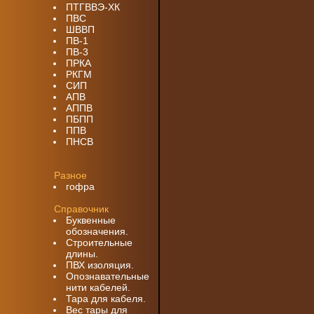
ПТГВВЭ-ХК
ПВС
ШВВП
ПВ-1
ПВ-3
ПРКА
РКГМ
СИП
АПВ
АППВ
ПБПП
ППВ
ПНСВ
Разное
гофра
Справочник
Буквенные
обозначения.
Строительные
длины.
ПВХ изоляция.
Опознавательные
нити кабелей.
Тара для кабеля.
Вес тары для