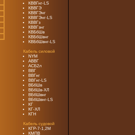
КВВГнг-LS
КВВГЭ
КВВГЭнг
КВВГЭнг-LS
КВВГз
КВВГзнг
КВБбШв
КВБбШвнг
КВБбШвнг-LS
Кабель силовой
NYM
АВВГ
АСБ2л
ВВГ
ВВГнг
ВВГнг-LS
ВБбШв
ВБбШв-ХЛ
ВБбШвнг
ВБбШвнг-LS
КГ
КГ-ХЛ
КГН
Кабель судовой
КГР-7-1,2М
КМПВ