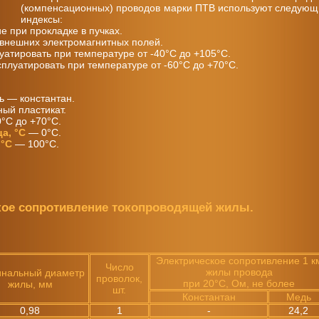
(компенсационных) проводов марки ПТВ используют следую
индексы:
 при прокладке в пучках.
внешних электромагнитных полей.
атировать при температуре от -40°С до +105°С.
плуатировать при температуре от -60°С до +70°С.
 — константан.
ый пластикат.
°С до +70°С.
а, °С
— 0°С.
 °С
— 100°С.
кое сопротивление токопроводящей жилы.
Электрическое сопротивление 1 к
Число
жилы провода
нальный диаметр
проволок,
при 20°С, Ом, не более
жилы, мм
шт.
Константан
Медь
0,98
1
-
24,2