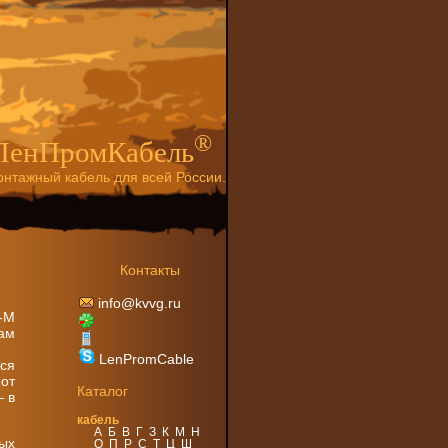
®
ЛенПромКабель
нтажный кабель для всей России.
Контакты
info@kvvg.ru
-М
ам
LenPromCable
ся
от
Каталог
— в
кабель
А
Б
В
Г
З
К
М
Н
ых
О
П
Р
С
Т
Ц
Ш