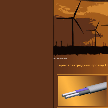
на главную
Термоэлектродный провод 