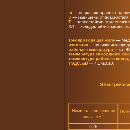
нг
— не распространяют горение
Э
— защищены от воздействия 
Т
— теплостойкие, можно эксплу
ХЛ
— холодостойкие, можно экс
токопроводящая жила
— Медь
изоляция
— поливинилхлоридн
рабочая температура
— от -40
температура свободного конц
температура рабочего конца,
ТЭДС, мВ
— 4,17±0,10.
Электричес
Номинальное сечение
Номи
2
жилы, мм
0,75